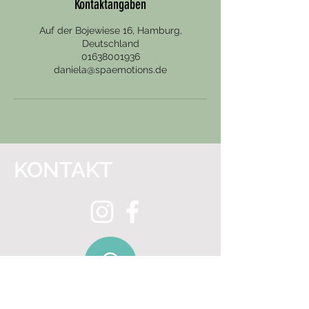
Kontaktangaben
Auf der Bojewiese 16, Hamburg,
Deutschland
01638001936
daniela@spaemotions.de
KONTAKT
Spa Emotion Cosmetics