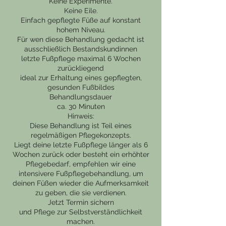
Keine Experimente.
Keine Eile.
Einfach gepflegte Füße auf konstant
hohem Niveau.
Für wen diese Behandlung gedacht ist
ausschließlich Bestandskundinnen
letzte Fußpflege maximal 6 Wochen
zurückliegend
ideal zur Erhaltung eines gepflegten,
gesunden Fußbildes
Behandlungsdauer
ca. 30 Minuten
Hinweis:
Diese Behandlung ist Teil eines
regelmäßigen Pflegekonzepts.
Liegt deine letzte Fußpflege länger als 6
Wochen zurück oder besteht ein erhöhter
Pflegebedarf, empfehlen wir eine
intensivere Fußpflegebehandlung, um
deinen Füßen wieder die Aufmerksamkeit
zu geben, die sie verdienen.
Jetzt Termin sichern
und Pflege zur Selbstverständlichkeit