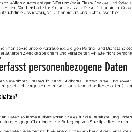
schließlich durchsichtiger GIFs) und/oder Flash-Cookies und/oder
ssen und Werbeinhalte für Sie anzupassen. Diese Drittanbieter-Cook
zrichtlinie des jeweiligen Drittanbieters und nicht dieser hier.
rnehmen sowie unsere vertrauenswürdigen Partner und Dienstanbiete
e erläuterten Zwecke speichern und verarbeiten wir alle nicht person
.
 erfasst personenbezogene Daten
 Vereinigten Staaten, in Irland, Südkorea, Taiwan, Israel und sowe
der gesetzlich vorgeschrieben (wie nachstehend weiter erläutert) in
ehalten?
sten Daten so lange aufbewahren, wie es für die Bereitstellung unser
lichtungen gegenüber Ihnen, zur Beilegung von Streitigkeiten und zu
ndige Daten jederzeit nach eigenem Ermessen berichtigen, ergänzen 