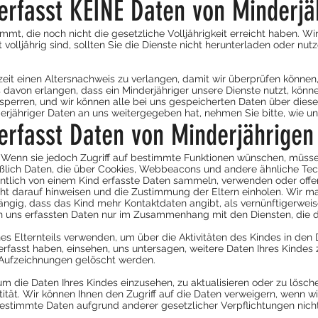
 erfasst KEINE Daten von Minderjä
immt, die noch nicht die gesetzliche Volljährigkeit erreicht haben. W
volljährig sind, sollten Sie die Dienste nicht herunterladen oder nut
zeit einen Altersnachweis zu verlangen, damit wir überprüfen können
is davon erlangen, dass ein Minderjähriger unsere Dienste nutzt, kö
sperren, und wir können alle bei uns gespeicherten Daten über diese
jähriger Daten an uns weitergegeben hat, nehmen Sie bitte, wie unte
 erfasst Daten von Minderjährigen
. Wenn sie jedoch Zugriff auf bestimmte Funktionen wünschen, müss
ließlich Daten, die über Cookies, Webbeacons und andere ähnliche 
ntlich von einem Kind erfasste Daten sammeln, verwenden oder offe
 darauf hinweisen und die Zustimmung der Eltern einholen. Wir ma
hängig, dass das Kind mehr Kontaktdaten angibt, als vernünftigerweise
von uns erfassten Daten nur im Zusammenhang mit den Diensten, die d
s Elternteils verwenden, um über die Aktivitäten des Kindes in den
erfasst haben, einsehen, uns untersagen, weitere Daten Ihres Kindes 
 Aufzeichnungen gelöscht werden.
um die Daten Ihres Kindes einzusehen, zu aktualisieren oder zu lösch
ität. Wir können Ihnen den Zugriff auf die Daten verweigern, wenn wir 
s bestimmte Daten aufgrund anderer gesetzlicher Verpflichtungen nic