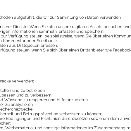
thoden aufgeführt, die wir zur Sammlung von Daten verwenden:
nserer Dienste. Wenn Sie also unsere digitalen Assets besuchen und 
rigen Informationen sammeln, erfassen und speichern.
t zur Verfügung stellen, beispielsweise, wenn Sie über einen Kommuni
nem Kommentar oder Feedback).
ten aus Drittquellen erfassen.
erfügung stellen, wenn Sie sich über einen Drittanbieter wie Facebo
Zwecke verwenden:
tellen und zu betreiben;
upassen und zu verbessern;
nd Wünsche zu reagieren und Hilfe anzubieten;
r zu analysieren;
d Recherchezwecke;
herheit und Betrugsprävention verbessern zu können;
re Bedingungen und Richtlinien durchzusetzen sowie um dem anwen
echen;
ten, Werbematerial und sonstige Informationen im Zusammenhang mit