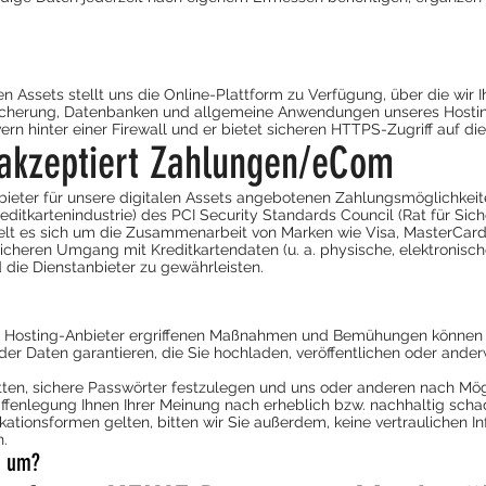
len Assets stellt uns die Online-Plattform zu Verfügung, über die wir
icherung, Datenbanken und allgemeine Anwendungen unseres Hostin
ern hinter einer Firewall und er bietet sicheren HTTPS-Zugriff auf di
 akzeptiert Zahlungen/eCom
ieter für unsere digitalen Assets angebotenen Zahlungsmöglichkeite
ditkartenindustrie) des PCI Security Standards Council (Rat für Sic
ndelt es sich um die Zusammenarbeit von Marken wie Visa, MasterCar
cheren Umgang mit Kreditkartendaten (u. a. physische, elektronisc
ie Dienstanbieter zu gewährleisten.
 Hosting-Anbieter ergriffenen Maßnahmen und Bemühungen können 
der Daten garantieren, die Sie hochladen, veröffentlichen oder ande
ten, sichere Passwörter festzulegen und uns oder anderen nach Mögl
Offenlegung Ihnen Ihrer Meinung nach erheblich bzw. nachhaltig scha
tionsformen gelten, bitten wir Sie außerdem, keine vertraulichen In
.
n um?