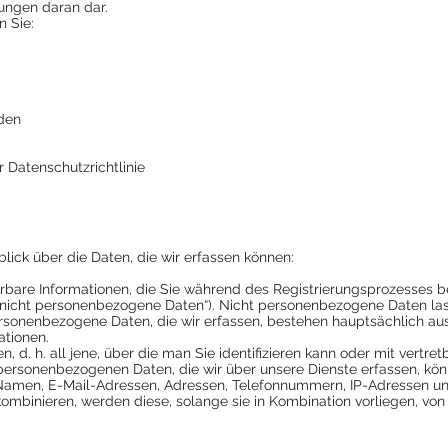
rungen daran dar.
n Sie:
den
 Datenschutzrichtlinie
ick über die Daten, die wir erfassen können:
izierbare Informationen, die Sie während des Registrierungsprozesses 
nicht personenbezogene Daten“). Nicht personenbezogene Daten las
rsonenbezogene Daten, die wir erfassen, bestehen hauptsächlich au
tionen.
nen, d. h. all jene, über die man Sie identifizieren kann oder mit vert
ersonenbezogenen Daten, die wir über unsere Dienste erfassen, kön
e Namen, E-Mail-Adressen, Adressen, Telefonnummern, IP-Adressen 
mbinieren, werden diese, solange sie in Kombination vorliegen, vo