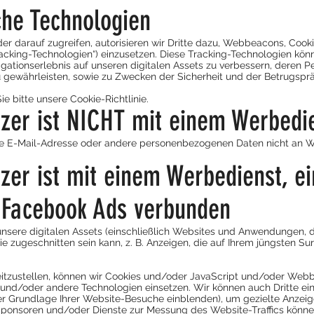
che Technologien
 darauf zugreifen, autorisieren wir Dritte dazu, Webbeacons, Cookie
acking-Technologien“) einzusetzen. Diese Tracking-Technologien könn
gationserlebnis auf unseren digitalen Assets zu verbessern, deren P
gewährleisten, sowie zu Zwecken der Sicherheit und der Betrugsprä
e bitte unsere Cookie-Richtlinie.
tzer ist NICHT mit einem Werbedi
re E-Mail-Adresse oder andere personenbezogenen Daten nicht an
tzer ist mit einem Werbedienst, 
 Facebook Ads verbunden
nsere digitalen Assets (einschließlich Websites und Anwendungen, d
ie zugeschnitten sein kann, z. B. Anzeigen, die auf Ihrem jüngsten Su
tzustellen, können wir Cookies und/oder JavaScript und/oder Webbe
nd/oder andere Technologien einsetzen. Wir können auch Dritte eins
der Grundlage Ihrer Website-Besuche einblenden), um gezielte Anzeig
onsoren und/oder Dienste zur Messung des Website-Traffics könne