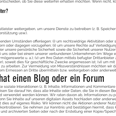
ntscheiden, ob Sie diese weiterhin erhalten möchten. Wenn nicht, kl
ter?
stleister weitergeben, um unsere Dienste zu betreiben (z. B. Speich
erstützung usw.).
enden Umständen offenlegen: (i) um rechtswidrige Aktivitäten oder 
ern oder dagegen vorzugehen; (ii) um unsere Rechte auf Verteidigung
 unsere persönliche Sicherheit sowie die Sicherheit unserer Nutzer 
 bei uns oder bei einem unserer verbundenen Unternehmen (im Wege 
rmögenswerte u. a.); (v) um Ihre Daten mittels befugter Drittanbieter
er), soweit dies für geschäftliche Zwecke angemessen ist; (vi) um mi
 zu arbeiten. Zur Vermeidung von Missverständnissen möchten wir da
m Ermessen an Dritte übermitteln bzw. weitergeben oder anderwei
 hat einen Blog oder ein Forum
te soziale Interaktionen (z. B. Inhalte, Informationen und Kommentare
en Sie darauf hin, dass alle Inhalte oder Daten, die Sie in diesen Be
d verwendet werden können. Wir raten davon ab, Informationen zu po
Wenn Sie Inhalte auf unseren digitalen Assets hochladen oder ander
t dies auf eigenes Risiko. Wir können nicht die Aktionen anderer Nutze
e kontrollieren. Sie nehmen zur Kenntnis und bestätigen hiermit, dass
nd archivierten Seiten oder nach der Erstellung einer Kopie/Speiche